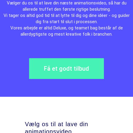
Vælger du os til at lave din næste animationsvideo, så har du
allerede truffet den første rigtige beslutning.
Vi tager os altid god tid til at lytte til dig og dine idéer - og guider
dig fra start til slut i processen.
Vores arbejde er altid Deluxe, og teamet bag består af de
allerdygtigste og mest kreative folk i branchen.
Få et godt tilbud
Vælg os til at lave din
animationsvideo