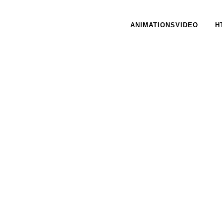
ANIMATIONSVIDEO
H
20 APRIL, 2017
IN /
0 COMMENTS
11 JANUA
HOBRO VINHANDEL
En r