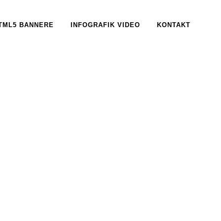
TML5 BANNERE
INFOGRAFIK VIDEO
KONTAKT
RY, 2017
IN /
0 COMMENTS
ejse langs Limfjorden